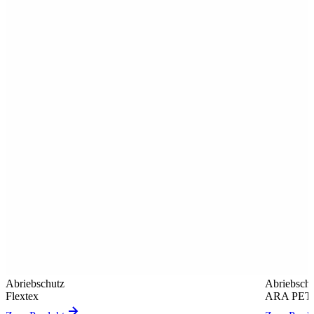
Abriebschutz
Abriebschu
Flextex
ARA PET