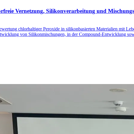
freie Vernetzung, Silikonverarbeitung und Mischung
rtung chlorhaltiger Peroxide in silikonbasierten Materialien mit Lebe
Entwicklung von Silikonmischungen, in der Compound-Entwicklung sowie 