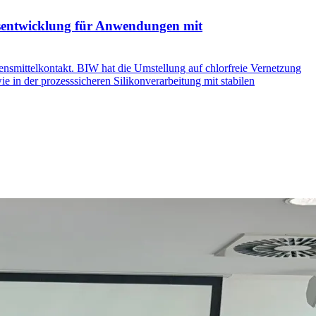
sentwicklung für Anwendungen mit
nsmittelkontakt. BIW hat die Umstellung auf chlorfreie Vernetzung
in der prozesssicheren Silikonverarbeitung mit stabilen