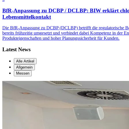
BfR-Anpassung zu DCBP / DCLBP: BIW erklärt chlor
Lebensmittelkontakt
Die BfR-Anpassung zu DCBP (DCLBP) betrifft die regulatorische Bewe
bereits frühzeitig umgesetzt und verbindet dabei Kompetenz in der 
Produkteigenschaften und hoher Planungssicherheit für Kunden.
Latest News
Alle Artikel
Allgemein
Messen