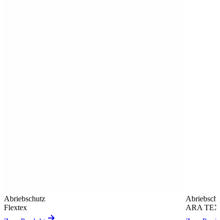
Abriebschutz
Abriebschu
Flextex
ARA TE