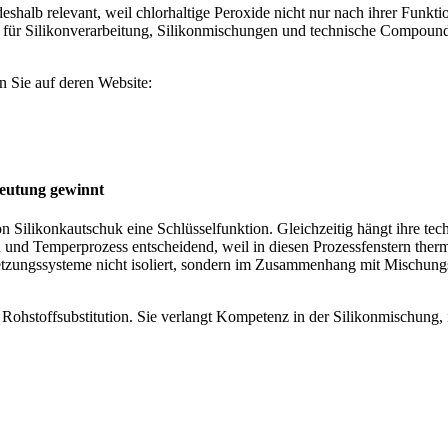
deshalb relevant, weil chlorhaltige Peroxide nicht nur nach ihrer Funkti
t für Silikonverarbeitung, Silikonmischungen und technische Compound-
 Sie auf deren Website:
deutung gewinnt
 Silikonkautschuk eine Schlüsselfunktion. Gleichzeitig hängt ihre te
 und Temperprozess entscheidend, weil in diesen Prozessfenstern thermi
etzungssysteme nicht isoliert, sondern im Zusammenhang mit Mischung
ine Rohstoffsubstitution. Sie verlangt Kompetenz in der Silikonmischun